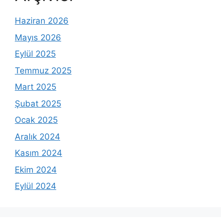
Haziran 2026
Mayıs 2026
Eylül 2025
Temmuz 2025
Mart 2025
Şubat 2025
Ocak 2025
Aralık 2024
Kasım 2024
Ekim 2024
Eylül 2024