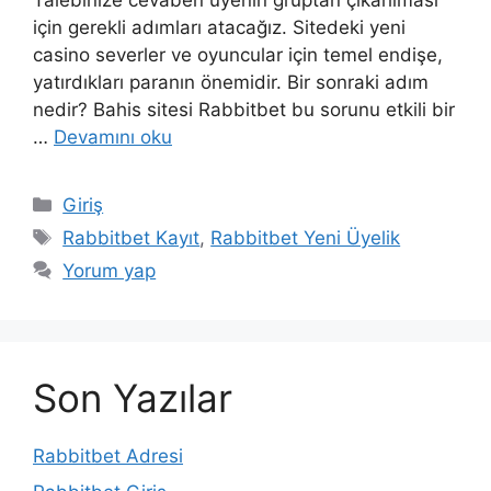
için gerekli adımları atacağız. Sitedeki yeni
casino severler ve oyuncular için temel endişe,
yatırdıkları paranın önemidir. Bir sonraki adım
nedir? Bahis sitesi Rabbitbet bu sorunu etkili bir
…
Devamını oku
Kategoriler
Giriş
Etiketler
Rabbitbet Kayıt
,
Rabbitbet Yeni Üyelik
Yorum yap
Son Yazılar
Rabbitbet Adresi