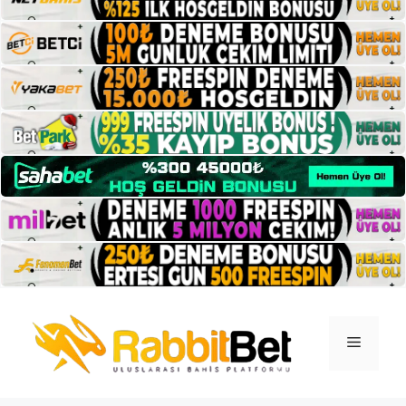
İçeriğe
atla
Menü