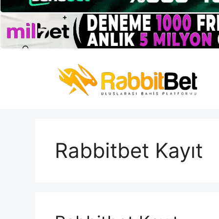
İçeriğe
atla
Rabbitbet Kayıt