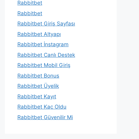
Rabbitbet
Rabbitbet
Rabbitbet Giriş Sayfası
Rabbitbet Altyapı
Rabbitbet İnstagram
Rabbitbet Canlı Destek
Rabbitbet Mobil Giriş
Rabbitbet Bonus
Rabbitbet Üyelik
Rabbitbet Kayıt
Rabbitbet Kaç Oldu
Rabbitbet Güvenilir Mi