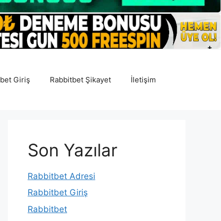
bet Giriş
Rabbitbet Şikayet
İletişim
Son Yazılar
Rabbitbet Adresi
Rabbitbet Giriş
Rabbitbet