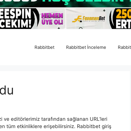
Rabbitbet
Rabbitbet İnceleme
Rabbit
ldu
izi ve editörlerimiz tarafından sağlanan URL’leri
 tüm etkinliklere erişebilirsiniz. Rabbitbet giriş