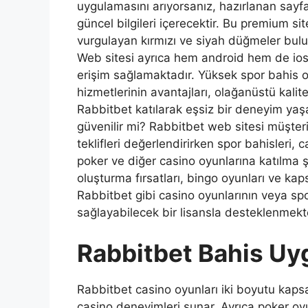
uygulamasını arıyorsanız, hazırlanan sayf
güncel bilgileri içerecektir. Bu premium si
vurgulayan kırmızı ve siyah düğmeler bulun
Web sitesi ayrıca hem android hem de ios 
erişim sağlamaktadır. Yüksek spor bahis o
hizmetlerinin avantajları, olağanüstü kali
Rabbitbet katılarak eşsiz bir deneyim yaş
güvenilir mi? Rabbitbet web sitesi müşterile
teklifleri değerlendirirken spor bahisleri, c
poker ve diğer casino oyunlarına katılma şan
oluşturma fırsatları, bingo oyunları ve kaps
Rabbitbet gibi casino oyunlarının veya spo
sağlayabilecek bir lisansla desteklenmekt
Rabbitbet Bahis Uy
Rabbitbet casino oyunları iki boyutu kapsar:
casino deneyimleri sunar. Ayrıca poker oyun