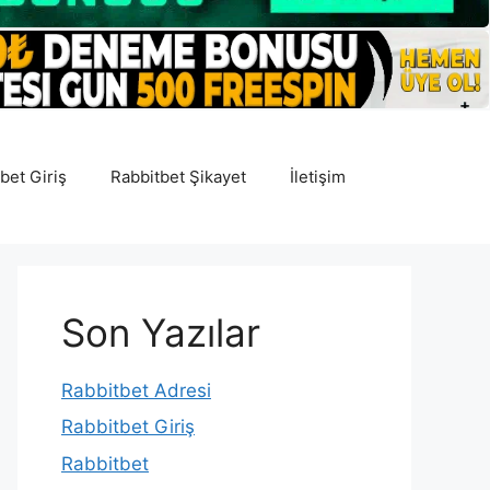
bet Giriş
Rabbitbet Şikayet
İletişim
Son Yazılar
Rabbitbet Adresi
Rabbitbet Giriş
Rabbitbet