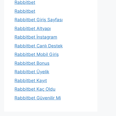
Rabbitbet
Rabbitbet
Rabbitbet Giriş Sayfası
Rabbitbet Altyapı
Rabbitbet İnstagram
Rabbitbet Canlı Destek
Rabbitbet Mobil Giriş
Rabbitbet Bonus
Rabbitbet Üyelik
Rabbitbet Kayıt
Rabbitbet Kaç Oldu
Rabbitbet Güvenilir Mi