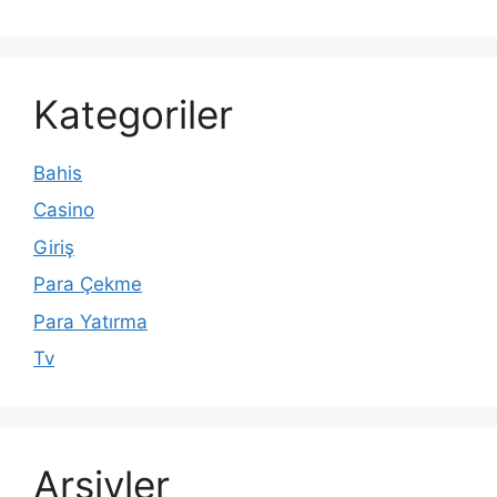
Kategoriler
Bahis
Casino
Giriş
Para Çekme
Para Yatırma
Tv
Arşivler