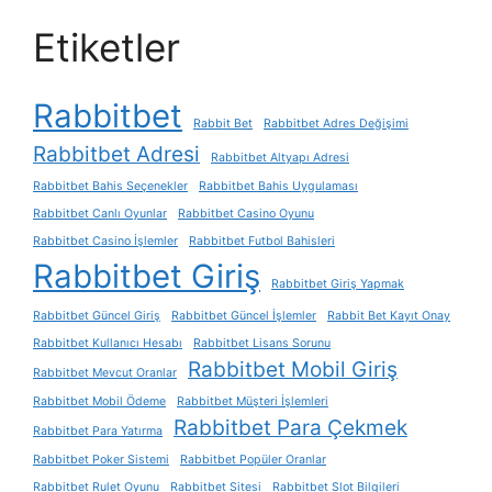
Etiketler
Rabbitbet
Rabbit Bet
Rabbitbet Adres Değişimi
Rabbitbet Adresi
Rabbitbet Altyapı Adresi
Rabbitbet Bahis Seçenekler
Rabbitbet Bahis Uygulaması
Rabbitbet Canlı Oyunlar
Rabbitbet Casino Oyunu
Rabbitbet Casino İşlemler
Rabbitbet Futbol Bahisleri
Rabbitbet Giriş
Rabbitbet Giriş Yapmak
Rabbitbet Güncel Giriş
Rabbitbet Güncel İşlemler
Rabbit Bet Kayıt Onay
Rabbitbet Kullanıcı Hesabı
Rabbitbet Lisans Sorunu
Rabbitbet Mobil Giriş
Rabbitbet Mevcut Oranlar
Rabbitbet Mobil Ödeme
Rabbitbet Müşteri İşlemleri
Rabbitbet Para Çekmek
Rabbitbet Para Yatırma
Rabbitbet Poker Sistemi
Rabbitbet Popüler Oranlar
Rabbitbet Rulet Oyunu
Rabbitbet Sitesi
Rabbitbet Slot Bilgileri