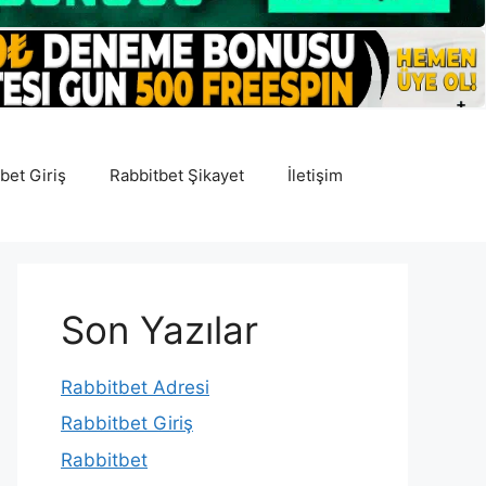
bet Giriş
Rabbitbet Şikayet
İletişim
Son Yazılar
Rabbitbet Adresi
Rabbitbet Giriş
Rabbitbet