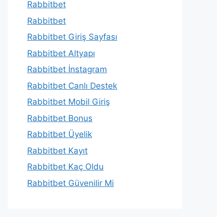
Rabbitbet
Rabbitbet
Rabbitbet Giriş Sayfası
Rabbitbet Altyapı
Rabbitbet İnstagram
Rabbitbet Canlı Destek
Rabbitbet Mobil Giriş
Rabbitbet Bonus
Rabbitbet Üyelik
Rabbitbet Kayıt
Rabbitbet Kaç Oldu
Rabbitbet Güvenilir Mi