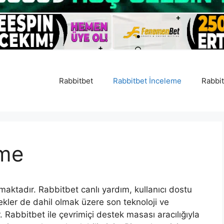
Rabbitbet
Rabbitbet İnceleme
Rabbit
eme
aktadır. Rabbitbet canlı yardım, kullanıcı dostu
nekler de dahil olmak üzere son teknoloji ve
Rabbitbet ile çevrimiçi destek masası aracılığıyla