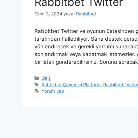
Rabbitbet Twitter
Ekim 3, 2024
yazar
Rabbitbet
Rabbitbet Twitter ve oyunun üstesinden ge
tarafından hallediliyor. Saha destek perso
yönlendirecek ve gerekli yardımı sunacaktır
sonlandırmak veya kapatmak istemezler. Ar
bir istek gönderebilirsiniz. Sorunu sorac
Kategoriler
Giriş
Etiketler
Rabbitbet Çevrimiçi Platform
,
Rabbitbet Twitte
Yorum yap