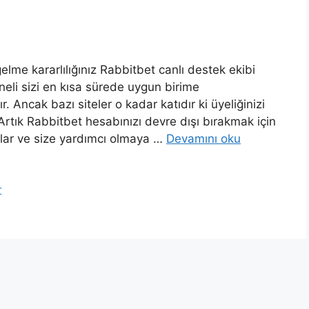
lme kararlılığınız Rabbitbet canlı destek ekibi
neli sizi en kısa sürede uygun birime
. Ancak bazı siteler o kadar katıdır ki üyeliğinizi
tık Rabbitbet hesabınızı devre dışı bırakmak için
aklar ve size yardımcı olmaya …
Devamını oku
r