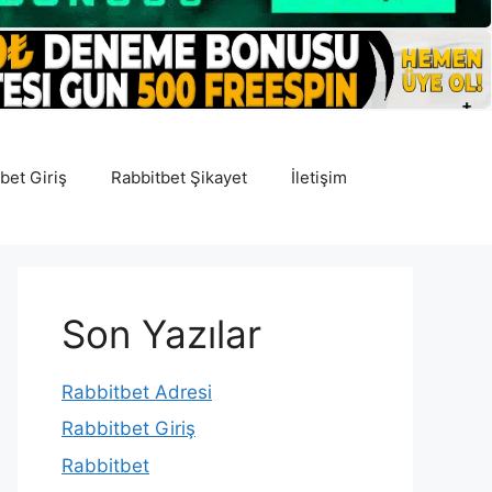
bet Giriş
Rabbitbet Şikayet
İletişim
Son Yazılar
Rabbitbet Adresi
Rabbitbet Giriş
Rabbitbet