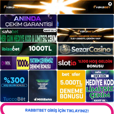
×
RABBITBET GİRİŞ İÇİN TIKLAYINIZ!