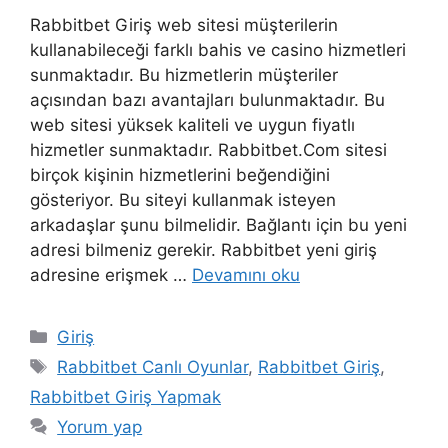
Rabbitbet Giriş web sitesi müşterilerin
kullanabileceği farklı bahis ve casino hizmetleri
sunmaktadır. Bu hizmetlerin müşteriler
açısından bazı avantajları bulunmaktadır. Bu
web sitesi yüksek kaliteli ve uygun fiyatlı
hizmetler sunmaktadır. Rabbitbet.Com sitesi
birçok kişinin hizmetlerini beğendiğini
gösteriyor. Bu siteyi kullanmak isteyen
arkadaşlar şunu bilmelidir. Bağlantı için bu yeni
adresi bilmeniz gerekir. Rabbitbet yeni giriş
adresine erişmek …
Devamını oku
Kategoriler
Giriş
Etiketler
Rabbitbet Canlı Oyunlar
,
Rabbitbet Giriş
,
Rabbitbet Giriş Yapmak
Yorum yap