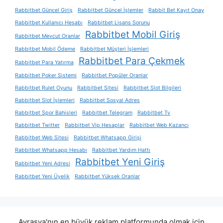
Rabbitbet Güncel Giriş
Rabbitbet Güncel İşlemler
Rabbit Bet Kayıt Onay
Rabbitbet Kullanıcı Hesabı
Rabbitbet Lisans Sorunu
Rabbitbet Mobil Giriş
Rabbitbet Mevcut Oranlar
Rabbitbet Mobil Ödeme
Rabbitbet Müşteri İşlemleri
Rabbitbet Para Çekmek
Rabbitbet Para Yatırma
Rabbitbet Poker Sistemi
Rabbitbet Popüler Oranlar
Rabbitbet Rulet Oyunu
Rabbitbet Sitesi
Rabbitbet Slot Bilgileri
Rabbitbet Slot İşlemleri
Rabbitbet Sosyal Adres
Rabbitbet Spor Bahisleri
Rabbitbet Telegram
Rabbitbet Tv
Rabbitbet Twitter
Rabbitbet Vip Hesaplar
Rabbitbet Web Kazancı
Rabbitbet Web Sitesi
Rabbitbet Whatsapp Girişi
Rabbitbet Whatsapp Hesabı
Rabbitbet Yardım Hattı
Rabbitbet Yeni Giriş
Rabbitbet Yeni Adresi
Rabbitbet Yeni Üyelik
Rabbitbet Yüksek Oranlar
Avrasya'nın en büyük reklam platformunda olmak için