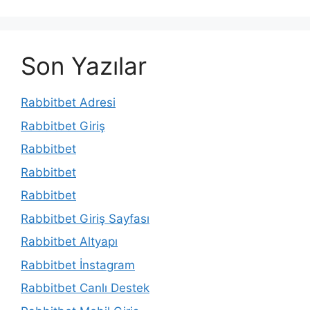
Son Yazılar
Rabbitbet Adresi
Rabbitbet Giriş
Rabbitbet
Rabbitbet
Rabbitbet
Rabbitbet Giriş Sayfası
Rabbitbet Altyapı
Rabbitbet İnstagram
Rabbitbet Canlı Destek