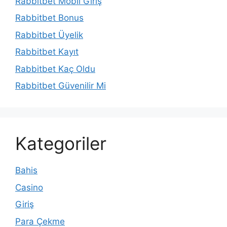
Rabbitbet Mobil Giriş
Rabbitbet Bonus
Rabbitbet Üyelik
Rabbitbet Kayıt
Rabbitbet Kaç Oldu
Rabbitbet Güvenilir Mi
Kategoriler
Bahis
Casino
Giriş
Para Çekme